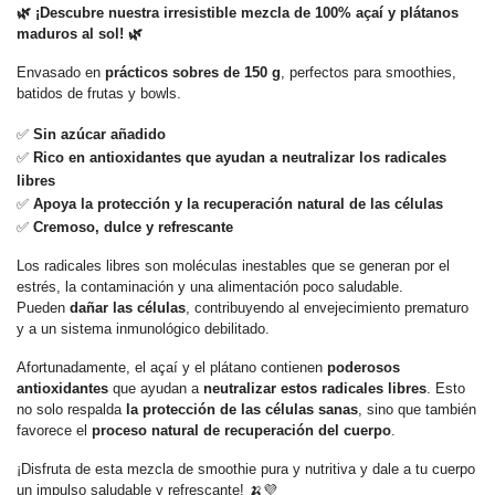
🌿
¡Descubre nuestra irresistible mezcla de 100% açaí y plátanos
maduros al sol!
🌿
Envasado en
prácticos sobres de 150 g
, perfectos para smoothies,
batidos de frutas y bowls.
✅
Sin azúcar añadido
✅
Rico en antioxidantes que ayudan a neutralizar los radicales
libres
✅
Apoya la protección y la recuperación natural de las células
✅
Cremoso, dulce y refrescante
Los radicales libres son moléculas inestables que se generan por el
estrés, la contaminación y una alimentación poco saludable.
Pueden
dañar las células
, contribuyendo al envejecimiento prematuro
y a un sistema inmunológico debilitado.
Afortunadamente, el açaí y el plátano contienen
poderosos
antioxidantes
que ayudan a
neutralizar estos radicales libres
. Esto
no solo respalda
la protección de las células sanas
, sino que también
favorece el
proceso natural de recuperación del cuerpo
.
¡Disfruta de esta mezcla de smoothie pura y nutritiva y dale a tu cuerpo
un impulso saludable y refrescante!
🍌
💜