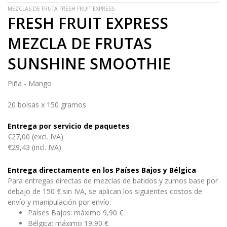
MEZCLAS DE FRUTA FRESH FRUIT EXPRESS
FRESH FRUIT EXPRESS
MEZCLA DE FRUTAS
SUNSHINE SMOOTHIE
Piña - Mango
20 bolsas x 150 gramos
Entrega por servicio de paquetes
€27,00 (excl. IVA)
€29,43 (incl. IVA)
Entrega directamente en los Países Bajos y Bélgica
Para entregas directas de mezclas de batidos y zumos base por
debajo de 150 € sin IVA, se aplican los siguientes costos de
envío y manipulación por envío:
Países Bajos: máximo 9,90 €
Bélgica: máximo 19,90 €