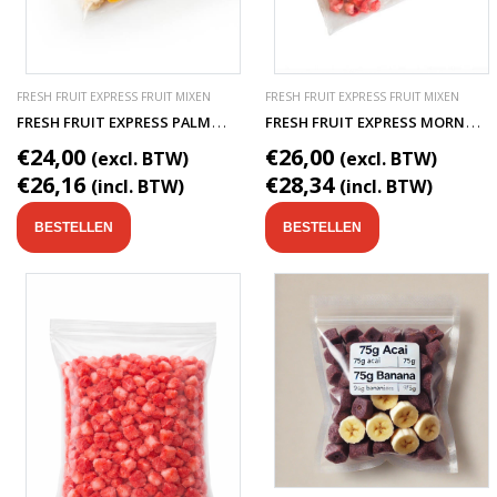
FRESH FRUIT EXPRESS FRUIT MIXEN
FRESH FRUIT EXPRESS FRUIT MIXEN
F
RESH FRUIT EXPRESS PALMBEACH SMOOTHIE FRUITMIX
F
RESH FRUIT EXPRESS MORNING GLORY SMOOTHIE FRUITMIX
€24,00
€26,00
(excl. BTW)
(excl. BTW)
€26,16
€28,34
(incl. BTW)
(incl. BTW)
BESTELLEN
BESTELLEN