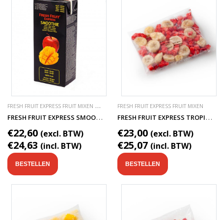
FRESH FRUIT EXPRESS FRUIT MIXEN
VEGGIE EXPRESS VEGGIE MIXEN
FRESH FRUIT EXPRESS FRUIT MIXEN
F
RESH FRUIT EXPRESS SMOOTHIE BASIS FRUITSAP
F
RESH FRUIT EXPRESS TROPICAL SMOOTHIE FRUITMIX
€22,60
€23,00
(excl. BTW)
(excl. BTW)
€24,63
€25,07
(incl. BTW)
(incl. BTW)
BESTELLEN
BESTELLEN