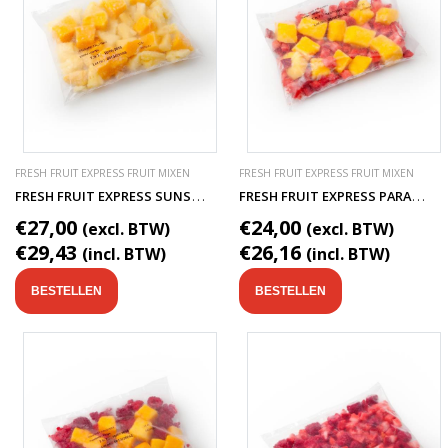
FRESH FRUIT EXPRESS FRUIT MIXEN
FRESH FRUIT EXPRESS FRUIT MIXEN
F
RESH FRUIT EXPRESS SUNSHINE SMOOTHIE FRUITMIX
F
RESH FRUIT EXPRESS PARADISE SMOOTHIE FRUITMIX
€27,00
€24,00
(excl. BTW)
(excl. BTW)
€29,43
€26,16
(incl. BTW)
(incl. BTW)
BESTELLEN
BESTELLEN