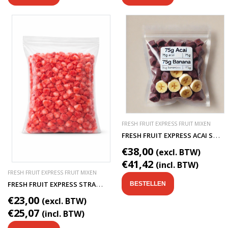
FRESH FRUIT EXPRESS FRUIT MIXEN
F
RESH FRUIT EXPRESS ACAI SMOOTHIE FRUITMIX
€38,00
(excl. BTW)
€41,42
(incl. BTW)
FRESH FRUIT EXPRESS FRUIT MIXEN
F
RESH FRUIT EXPRESS STRAWBERRY SMOOTHIE FRUITMIX
BESTELLEN
€23,00
(excl. BTW)
€25,07
(incl. BTW)