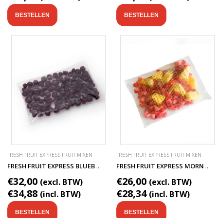
BESTELLEN
BESTELLEN
FRESH FRUIT EXPRESS FRUIT MIXEN
FRESH FRUIT EXPRESS FRUIT MIXEN
F
RESH FRUIT EXPRESS BLUEBERRY SMOOTHIE FRUITMIX
F
RESH FRUIT EXPRESS MORNING GLORY SMOOTHIE FRUITMIX
€32,00
€26,00
(excl. BTW)
(excl. BTW)
€34,88
€28,34
(incl. BTW)
(incl. BTW)
BESTELLEN
BESTELLEN