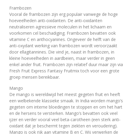
Frambozen
Vooral de frambozen zijn erg populair vanwege de hoge
hoeveelheden anti-oxidanten. De anti-oxidanten
neutraliseren agressieve moleculen in het lichaam en
voorkomen cel beschadiging. Frambozen bevatten ook
vitamine C en anthocyanines. Ongeveer de helft van de
anti-oxydant werking van frambozen wordt veroorzaakt
door ellagitannines. Die vind je, naast in frambozen, in
kleine hoeveelheden in aardbeien, maar verder in geen
enkel ander fruit. Frambozen zijn relatief duur maar zijn via
Fresh Fruit Express Fantasy Fruitmix toch voor een grote
groep mensen bereikbaar.
Mango
De mango is wereldwijd het meest gegeten fruit en heeft
een welbekende klassieke smaak. In India worden mango’s
gegeten om interne bloedingen te stoppen en om het hart
en de hersens te versterken. Mango’s bevatten ook veel
ijzer en verder vooral veel beta-carotheen (een sterk anti-
oxidant dat je beschermt tegen ziekten en veroudering).
Mango is ook rijk aan vitamine B en C. Wij verwerken de