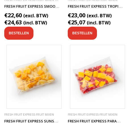
F
RESH FRUIT EXPRESS SMOOTHIE BASIS FRUITSAP
F
RESH FRUIT EXPRESS TROPICAL SMOOTHIE FRUITMIX
€22,60
€23,00
(excl. BTW)
(excl. BTW)
€24,63
€25,07
(incl. BTW)
(incl. BTW)
BESTELLEN
BESTELLEN
FRESH FRUIT EXPRESS FRUIT MIXEN
FRESH FRUIT EXPRESS FRUIT MIXEN
F
RESH FRUIT EXPRESS SUNSHINE SMOOTHIE FRUITMIX
F
RESH FRUIT EXPRESS PARADISE SMOOTHIE FRUITMIX