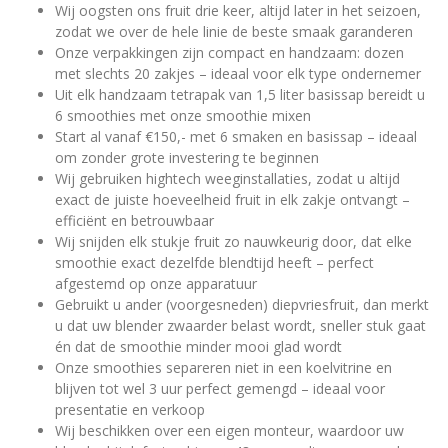
Wij oogsten ons fruit drie keer, altijd later in het seizoen,
zodat we over de hele linie de beste smaak garanderen
Onze verpakkingen zijn compact en handzaam: dozen
met slechts 20 zakjes – ideaal voor elk type ondernemer
Uit elk handzaam tetrapak van 1,5 liter basissap bereidt u
6 smoothies met onze smoothie mixen
Start al vanaf €150,- met 6 smaken en basissap – ideaal
om zonder grote investering te beginnen
Wij gebruiken hightech weeginstallaties, zodat u altijd
exact de juiste hoeveelheid fruit in elk zakje ontvangt –
efficiënt en betrouwbaar
Wij snijden elk stukje fruit zo nauwkeurig door, dat elke
smoothie exact dezelfde blendtijd heeft – perfect
afgestemd op onze apparatuur
Gebruikt u ander (voorgesneden) diepvriesfruit, dan merkt
u dat uw blender zwaarder belast wordt, sneller stuk gaat
én dat de smoothie minder mooi glad wordt
Onze smoothies separeren niet in een koelvitrine en
blijven tot wel 3 uur perfect gemengd – ideaal voor
presentatie en verkoop
Wij beschikken over een eigen monteur, waardoor uw