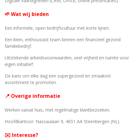
Digitale vaardigheden (CRM, Office, online presentaties).
🌱 Wat wij bieden
Een informele, open bedrijfscultuur met korte lijnen.
Een klein, enthousiast team binnen een financieel gezond
familiebedrijf.
Uitstekende arbeidsvoorwaarden, veel vrijheid en ruimte voor
eigen initiatief.
De kans om elke dag een supergezond en smaakvol
assortiment te promoten.
📍 Overige informatie
Werken vanuit huis, met regelmatige klantbezoeken.
Hoofdkantoor: Nassaulaan 9, 4651 AA Steenbergen (NL)
✉️ Interesse?