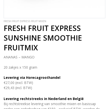
FRESH FRUIT EXPRESS FRUIT MIXEN
FRESH FRUIT EXPRESS
SUNSHINE SMOOTHIE
FRUITMIX
ANANAS – MANGO
20 zakjes x 150 gram
Levering via Horecagroothandel
€27,00 (excl. BTW)
€29,43 (incl. BTW)
Levering rechtstreeks in Nederland en België
Bij rechtstreekse levering van smoothie mixen en basissap
onder een orderbedrag van €150,- exclusief BTW, worden de