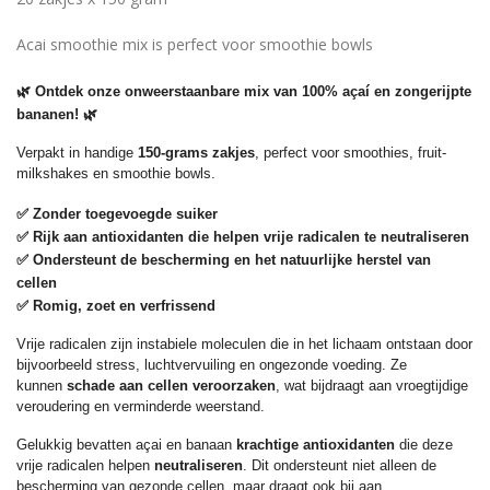
Acai smoothie mix is perfect voor smoothie bowls
🌿
Ontdek onze onweerstaanbare mix van 100% açaí en zongerijpte
bananen!
🌿
Verpakt in handige
150-grams zakjes
, perfect voor smoothies, fruit-
milkshakes en smoothie bowls.
✅
Zonder toegevoegde suiker
✅
Rijk aan antioxidanten die helpen vrije radicalen te neutraliseren
✅
Ondersteunt de bescherming en het natuurlijke herstel van
cellen
✅
Romig, zoet en verfrissend
Vrije radicalen zijn instabiele moleculen die in het lichaam ontstaan door
bijvoorbeeld stress, luchtvervuiling en ongezonde voeding. Ze
kunnen
schade aan cellen veroorzaken
, wat bijdraagt aan vroegtijdige
veroudering en verminderde weerstand.
Gelukkig bevatten açai en banaan
krachtige antioxidanten
die deze
vrije radicalen helpen
neutraliseren
. Dit ondersteunt niet alleen de
bescherming van gezonde cellen, maar draagt ook bij aan