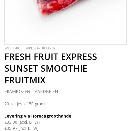
FRESH FRUIT EXPRESS FRUIT MIXEN
FRESH FRUIT EXPRESS
SUNSET SMOOTHIE
FRUITMIX
FRAMBOZEN – AARDBEIEN
20 zakjes x 150 gram
Levering via Horecagroothandel
€33,00 (excl. BTW)
€35,97 (incl. BTW)