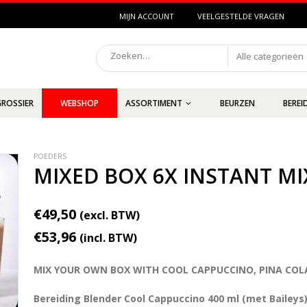
MIJN ACCOUNT
VEELGESTELDE VRAGEN
Alle categorieën
GROSSIER
WEBSHOP
ASSORTIMENT
BEURZEN
BEREI
POEDERS
MIXED BOX 6X INSTANT MI
€49,50
(excl. BTW)
€53,96
(incl. BTW)
MIX YOUR OWN BOX WITH COOL CAPPUCCINO, PINA CO
Bereiding Blender Cool Cappuccino 400 ml (met Baileys)