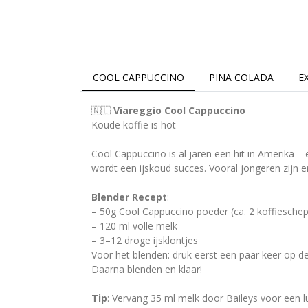
COOL CAPPUCCINO
PINA COLADA
E
🇳🇱
Viareggio Cool Cappuccino
Koude koffie is hot
Cool Cappuccino is al jaren een hit in Amerika 
wordt een ijskoud succes. Vooral jongeren zijn er
Blender Recept
:
– 50g Cool Cappuccino poeder (ca. 2 koffieschep
– 120 ml volle melk
– 3–12 droge ijsklontjes
Voor het blenden: druk eerst een paar keer op d
Daarna blenden en klaar!
Tip
: Vervang 35 ml melk door Baileys voor een lu