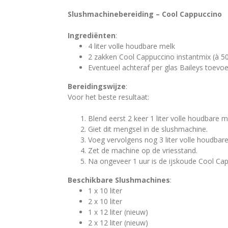
Slushmachinebereiding – Cool Cappuccino
Ingrediënten
:
4 liter volle houdbare melk
2 zakken Cool Cappuccino instantmix (à 5
Eventueel achteraf per glas Baileys toevo
Bereidingswijze
:
Voor het beste resultaat:
Blend eerst 2 keer 1 liter volle houdbare 
Giet dit mengsel in de slushmachine.
Voeg vervolgens nog 3 liter volle houdbar
Zet de machine op de vriesstand.
Na ongeveer 1 uur is de ijskoude Cool Cap
Beschikbare Slushmachines
:
1 x 10 liter
2 x 10 liter
1 x 12 liter (nieuw)
2 x 12 liter (nieuw)