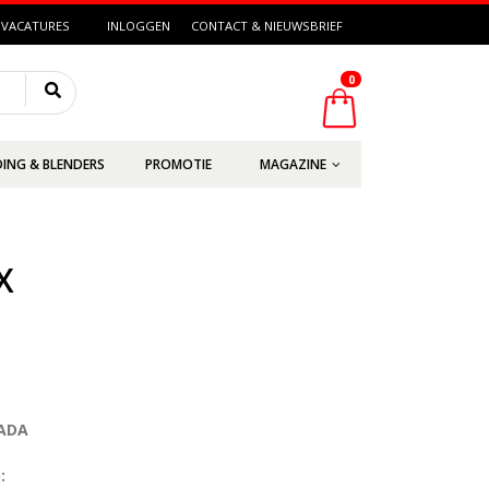
VACATURES
INLOGGEN
CONTACT & NIEUWSBRIEF
0
DING & BLENDERS
PROMOTIE
MAGAZINE
X
LADA
: