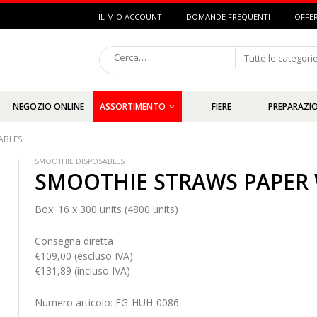
IL MIO ACCOUNT
DOMANDE FREQUENTI
OFFE
Tutte le categori
NEGOZIO ONLINE
ASSORTIMENTO
FIERE
PREPARAZIO
ABLES
SMOOTHIE DISPOSABLES
SMOOTHIE STRAWS PAPER W
Box: 16 x 300 units (4800 units)
Consegna diretta
€109,00 (escluso IVA)
€131,89 (incluso IVA)
Numero articolo: FG-HUH-0086