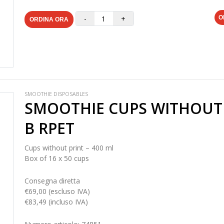
-
+
O
ORDINA ORA
SMOOTHIE DISPOSABLES
SMOOTHIE CUPS WITHOUT 
B RPET
Cups without print – 400 ml
Box of 16 x 50 cups
Consegna diretta
€69,00 (escluso IVA)
€83,49 (incluso IVA)