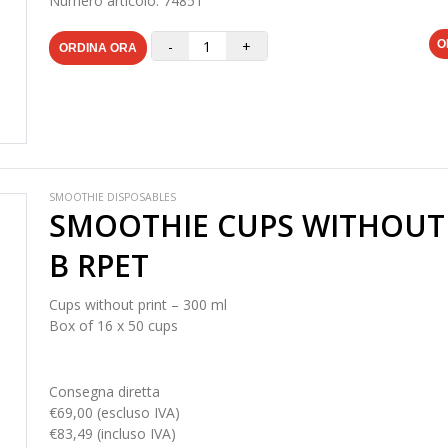
Numero articolo: 74851
-
+
O
ORDINA ORA
SMOOTHIE DISPOSABLES
SMOOTHIE CUPS WITHOUT 
B RPET
Cups without print – 300 ml
Box of 16 x 50 cups
Consegna diretta
€69,00 (escluso IVA)
€83,49 (incluso IVA)