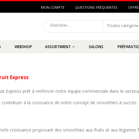
MON COMPTE
QUESTIONS FRÉQUENTES
OFFRE
Toutes catégorie
S
WEBSHOP
ASSORTIMENT
SALONS
PRÉPARATIO
ruit Express
it Express prêt à renforcer notre équipe commerciale dans le secte
contribuer à la croissance de notre concept de smoothies à succès.
 forte croissance proposant des smoothies aux fruits et aux légumes 