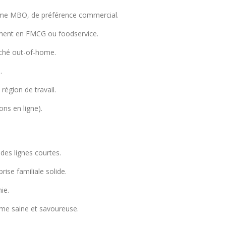
ôme MBO, de préférence commercial.
ement en FMCG ou foodservice.
arché out-of-home.
.
région de travail.
ns en ligne).
 des lignes courtes.
ise familiale solide.
ie.
me saine et savoureuse.