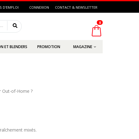
S D'EMPLOI
CONNEXION
CONTACT & NEWSLETTER
0
s
N ET BLENDERS
PROMOTION
MAGAZINE
ur Out-of-Home ?
fraîchement mixés.